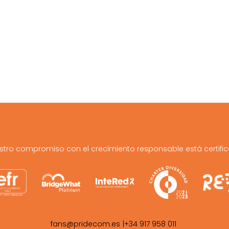
stro compromiso con el crecimiento responsable está certifi
|
fans@pridecom.es
+34 917 958 011