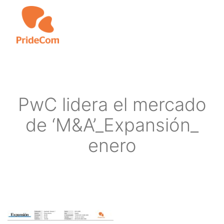
Skip
to
main
content
PwC lidera el mercado
de ‘M&A’_Expansión_
enero