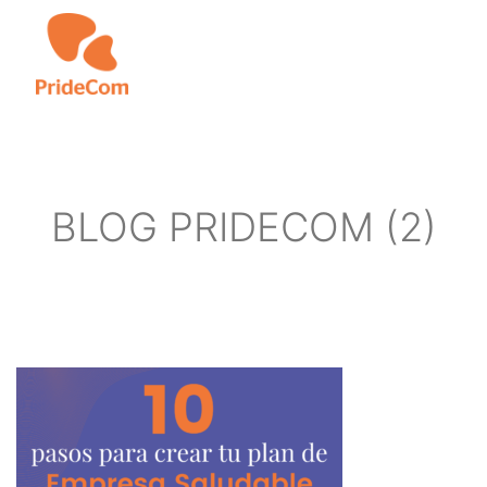
Skip
to
main
content
BLOG PRIDECOM (2)