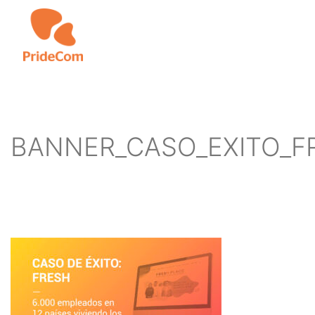
Skip
to
main
content
BANNER_CASO_EXITO_F