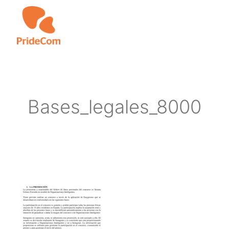
Skip
to
main
content
Bases_legales_8000