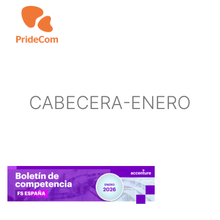
Skip
to
main
content
CABECERA-ENERO