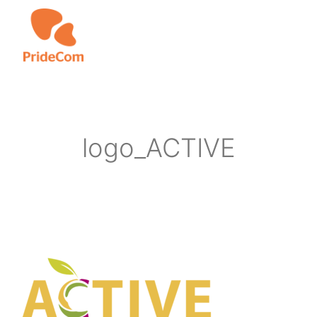
Skip
to
main
content
logo_ACTIVE