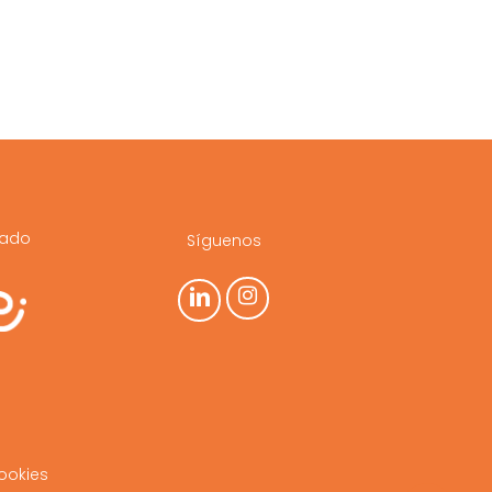
cado
Síguenos
ookies