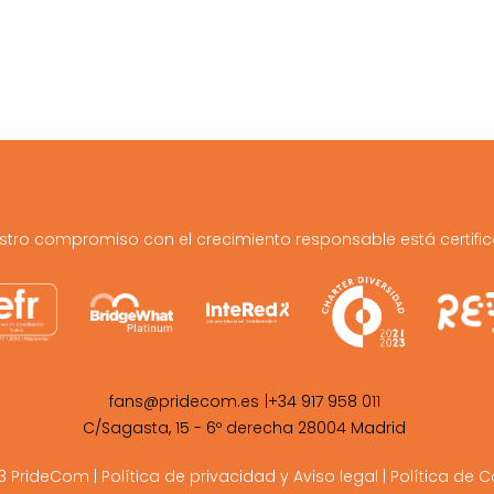
stro compromiso con el crecimiento responsable está certifi
|
fans@pridecom.es
+34 917 958 011
C/Sagasta, 15 - 6º derecha 28004 Madrid
3 PrideCom
|
Política de privacidad y Aviso legal
|
Política de C