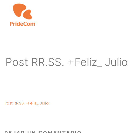
Skip
to
main
content
Post RR.SS. +Feliz_ Julio
Post RR.SS. +Feliz_ Julio
DEJAR UN COMENTARIO