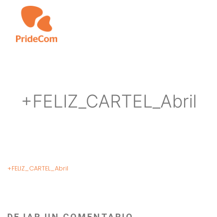
Skip
to
main
content
+FELIZ_CARTEL_Abril
+FELIZ_CARTEL_Abril
DEJAR UN COMENTARIO